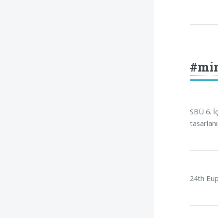
#mi
SBÜ 6. İç
tasarlanıp
24th Eup