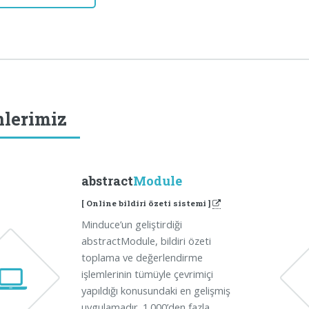
lerimiz
abstract
Module
[ Online bildiri özeti sistemi ]
Minduce’un geliştirdiği
abstractModule, bildiri özeti
toplama ve değerlendirme
işlemlerinin tümüyle çevrimiçi
yapıldığı konusundaki en gelişmiş
uygulamadır. 1.000’den fazla