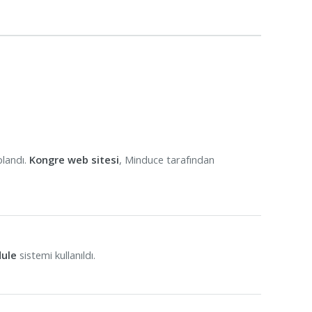
plandı.
Kongre web sitesi
, Minduce tarafından
ule
sistemi kullanıldı.