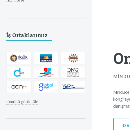
İLETIŞIM
İş Ortaklarımız
On
MİNDU
Minduce B
kongreye
tümünü görüntüle
danışmanl
DA