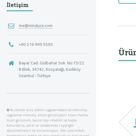
İletişim
me@minduce.com
+90 216 999 5595
Ürün
Bayar Cad. Gülbahar Sok. No:15/22
B Blok, 34742, Kozyatağı, Kadıköy
İstanbul - Türkiye
Bu sitede sözü edilen uygulamalara ait teknoloji,
uygulama metodu, ekran görünüşleri; ticari marka,
ticari görünüm, kanun dışı rekabet ve başka
kanunlarca; yerel ve uluslararası copyright
düzenlemeleri ile korunmuştur. Site üzerindeki
herhangi bir metin ve imaj minduce' un açık ve net